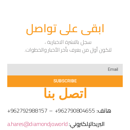
ابقى على تواصل
سجل بالنشرة الاخبارية ،
لتكون أول من يعرف بأخر الأخبار والخطوات.
SUBSCRIBE
اتصل بنا
هاتف:
962790804655+ – 962792988157+
البريدالإلكتروني:
a.hares@diamondjo.world